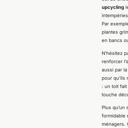
upcycling
l
intempéries
Par exemple
plantes gri
en bancs ou
N’hésitez p
renforcer l
aussi par l
pour qu’ils 
: un toit f
touche déco
Plus qu’un 
formidable 
ménagers. C