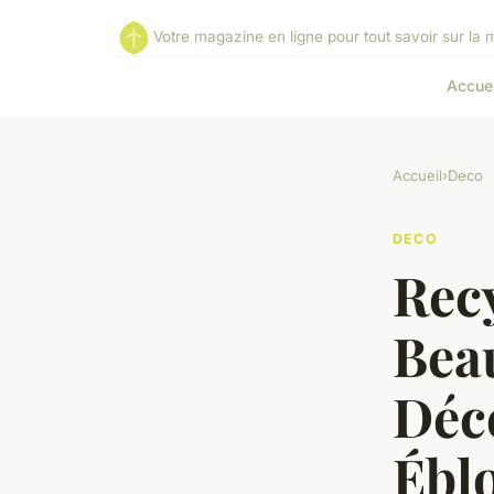
Votre magazine en ligne pour tout savoir sur la ma
Accuei
Accueil
›
Deco
DECO
Recy
Beau
Déc
Ébl