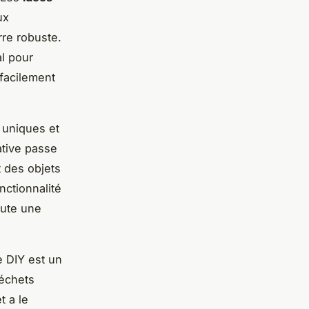
ux
rre robuste.
al pour
 facilement
 uniques et
ative passe
t des objets
nctionnalité
oute une
e DIY est un
déchets
t a le