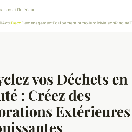
ison et l'intérieur
l
Actu
Deco
Demenagement
Equipement
Immo
Jardin
Maison
Piscine
T
clez vos Déchets en
té : Créez des
orations Extérieures
ouissantes