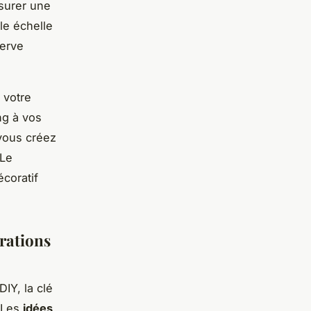
ssurer une
lle échelle
serve
 votre
ng à vos
 vous créez
 Le
coratif
orations
IY, la clé
. Les
idées