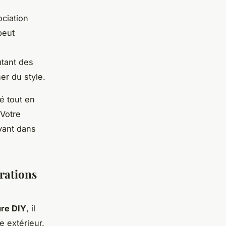
ociation
peut
utant des
er du style.
é tout en
 Votre
vant dans
orations
ure DIY
, il
e extérieur.