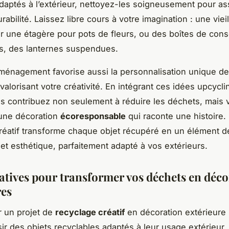
adaptés à l’extérieur, nettoyez-les soigneusement pour a
rabilité. Laissez libre cours à votre imagination : une viei
r une étagère pour pots de fleurs, ou des boîtes de con
s, des lanternes suspendues.
ménagement favorise aussi la personnalisation unique de
valorisant votre créativité. En intégrant ces idées upcycli
us contribuez non seulement à réduire les déchets, mais
une décoration
écoresponsable
qui raconte une histoire.
réatif transforme chaque objet récupéré en un élément dé
 et esthétique, parfaitement adapté à vos extérieurs.
éatives pour transformer vos déchets en déc
res
r un projet de
recyclage créatif
en décoration extérieure D
sir des objets recyclables adaptés à leur usage extérieur