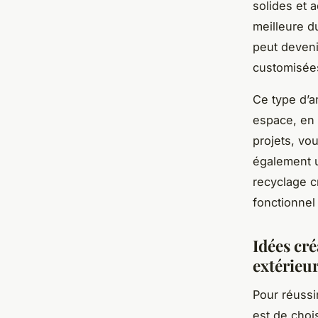
solides et 
meilleure du
peut deveni
customisée
Ce type d’a
espace, en 
projets, vo
également 
recyclage c
fonctionnel
Idées cr
extérieu
Pour réussi
est de choi