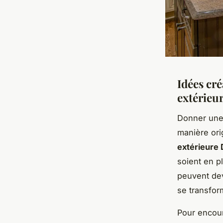
Idées cr
extérieu
Donner une
manière ori
extérieure 
soient en p
peuvent dev
se transfor
Pour encour