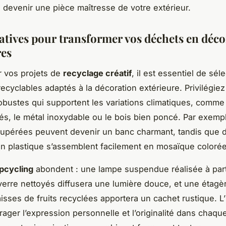
e devenir une pièce maîtresse de votre extérieur.
éatives pour transformer vos déchets en déc
res
r vos projets de
recyclage créatif
, il est essentiel de sél
recyclables adaptés à la décoration extérieure. Privilégie
obustes qui supportent les variations climatiques, comme
aités, le métal inoxydable ou le bois bien poncé. Par exemp
cupérées peuvent devenir un banc charmant, tandis que 
 plastique s’assemblent facilement en mosaïque colorée
pcycling
abondent : une lampe suspendue réalisée à part
erre nettoyés diffusera une lumière douce, et une étagè
isses de fruits recyclées apportera un cachet rustique. L
rager l’expression personnelle et l’originalité dans chaque