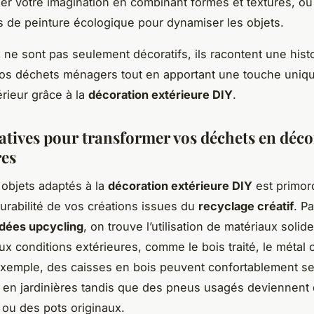
ler votre imagination en combinant formes et textures, ou
 de peinture écologique pour dynamiser les objets.
 ne sont pas seulement décoratifs, ils racontent une histo
vos déchets ménagers tout en apportant une touche uniqu
rieur grâce à la
décoration extérieure DIY
.
éatives pour transformer vos déchets en déc
res
 objets adaptés à la
décoration extérieure DIY
est primord
durabilité de vos créations issues du
recyclage créatif
. P
idées upcycling
, on trouve l’utilisation de matériaux solide
ux conditions extérieures, comme le bois traité, le métal 
exemple, des caisses en bois peuvent confortablement s
 en jardinières tandis que des pneus usagés deviennent
 ou des pots originaux.