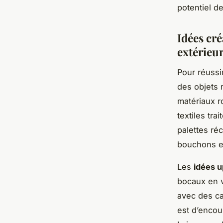
potentiel d
Idées cr
extérieu
Pour réussi
des objets 
matériaux r
textiles tr
palettes ré
bouchons en
Les
idées u
bocaux en v
avec des ca
est d’encou