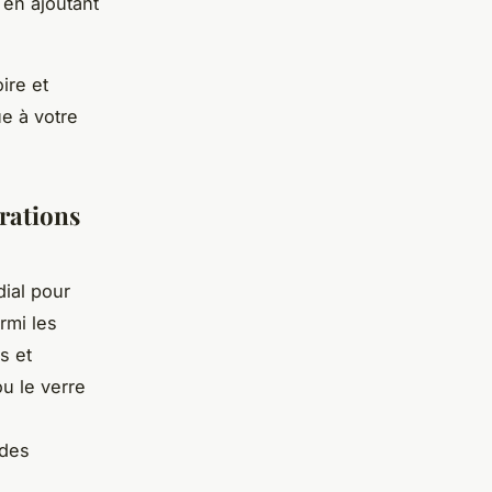
 en ajoutant
ire et
e à votre
orations
ial pour
armi les
s et
ou le verre
e
 des