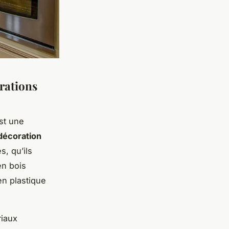
orations
st une
décoration
s, qu’ils
en bois
en plastique
riaux