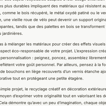
es plus durables impliquent des matériaux qui résistent a
, comme le bois récupéré, le métal oxydé patiné ou le ve
, une vieille roue de vélo peut devenir un support origin
mpantes, tandis que des palettes en bois se transforment
 jardinières.
as à mélanger les matériaux pour créer des effets visuels
’aspect éco-responsable de votre projet. L’expression cré
a personnalisation : peignez, poncez, assemblez libremen
reflètent votre goût personnel. Par ailleurs, pensez à la fo
ait de bouchons en liège recouverts d’un vernis étanche aj
rative tout en protégeant une petite étagère.
simple projet, le recyclage créatif en décoration extérieur
moyen d’exprimer votre originalité tout en valorisant les 
ela démontre qu’avec un peu d’imagination, chaque obje