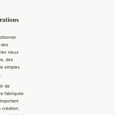
orations
ectionner
z des
 les vieux
le, des
de simples
.
ir de
re fabriquée
’important
 création.