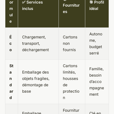
or
✅ Services
🎯 Profil
Fournitur
m
inclus
idéal
es
ul
e
Autono
É
Chargement,
Cartons
me,
c
transport,
non
budget
o
déchargement
fournis
serré
St
Cartons
Famille,
a
Emballage des
limités,
besoin
n
objets fragiles,
housses
d’acco
d
démontage de
de
mpagne
ar
base
protectio
ment
d
n
Fournitur
Emballage
Clé en