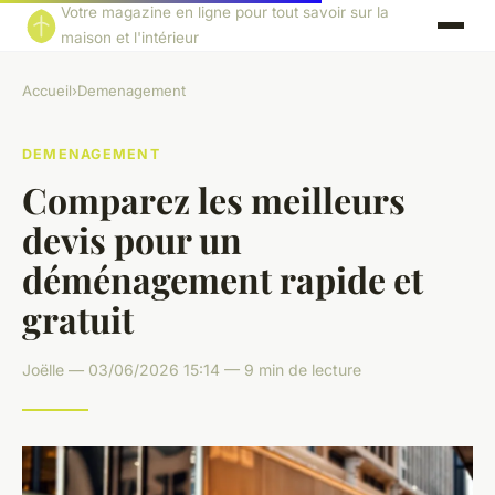
Votre magazine en ligne pour tout savoir sur la
maison et l'intérieur
Accueil
›
Demenagement
DEMENAGEMENT
Comparez les meilleurs
devis pour un
déménagement rapide et
gratuit
Joëlle — 03/06/2026 15:14 — 9 min de lecture