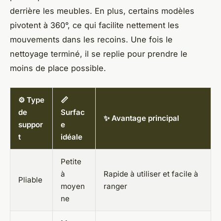
derrière les meubles. En plus, certains modèles
pivotent à 360°, ce qui facilite nettement les
mouvements dans les recoins. Une fois le
nettoyage terminé, il se replie pour prendre le
moins de place possible.
⚙️ Type
📏
de
Surfac
✨ Avantage principal
suppor
e
t
idéale
Petite
à
Rapide à utiliser et facile à
Pliable
moyen
ranger
ne