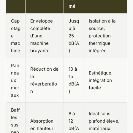
mé
Cap
Enveloppe
Jusq
Isolation à la
otag
complète
u'à
source,
e
d'une
25
protection
mac
machine
dB(A
thermique
hine
bruyante
)
intégrée
Pan
Réduction de
10 à
nea
Esthétique,
la
15
ux
intégration
réverbératio
dB(A
mur
facile
n
)
aux
Baff
8 à
Idéal sous
les
Absorption
12
plafond élevé,
sus
en hauteur
dB(A
matériaux
pen