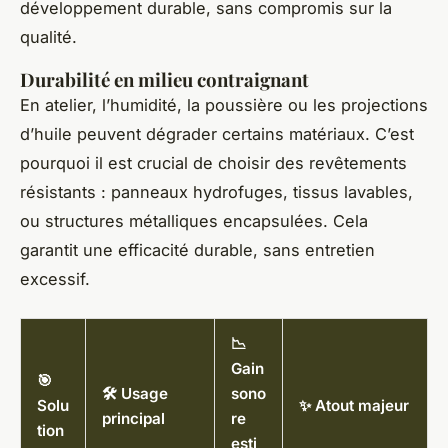
développement durable, sans compromis sur la
qualité.
Durabilité en milieu contraignant
En atelier, l’humidité, la poussière ou les projections
d’huile peuvent dégrader certains matériaux. C’est
pourquoi il est crucial de choisir des revêtements
résistants : panneaux hydrofuges, tissus lavables,
ou structures métalliques encapsulées. Cela
garantit une efficacité durable, sans entretien
excessif.
📉
Gain
🎯
🛠️ Usage
sono
Solu
✨ Atout majeur
principal
re
tion
esti