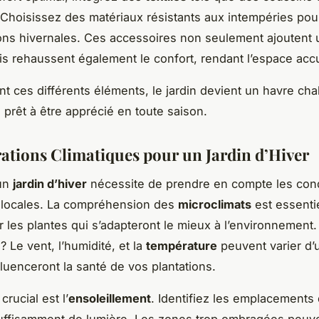
. Choisissez des matériaux résistants aux intempéries pour
ons hivernales. Ces accessoires non seulement ajoutent 
is rehaussent également le confort, rendant l’espace accu
t ces différents éléments, le jardin devient un havre cha
 prêt à être apprécié en toute saison.
ations Climatiques pour un Jardin d’Hiver
un
jardin d’hiver
nécessite de prendre en compte les cond
 locales. La compréhension des
microclimats
est essenti
r les plantes qui s’adapteront le mieux à l’environnement.
 ? Le vent, l’humidité, et la
température
peuvent varier d’
nfluenceront la santé de vos plantations.
rucial est l’
ensoleillement
. Identifiez les emplacements 
uffisamment de lumière. Les zones trop ombragées peuve