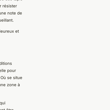
 résister
une note de
eillant.
leureux et
itions
elle pour
 Où se situe
une zone à
qui
nt être