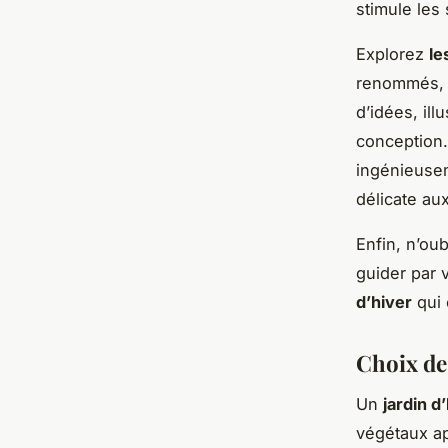
stimule les 
Explorez
le
renommés, c
d’idées, ill
conception.
ingénieusem
délicate aux
Enfin, n’ou
guider par 
d’hiver
qui 
Choix de
Un
jardin d
végétaux ap