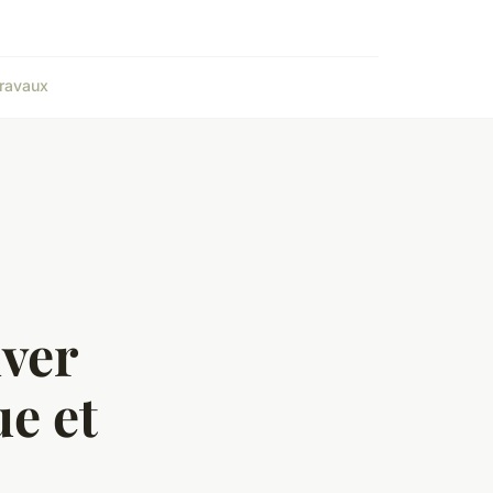
ravaux
ver
e et