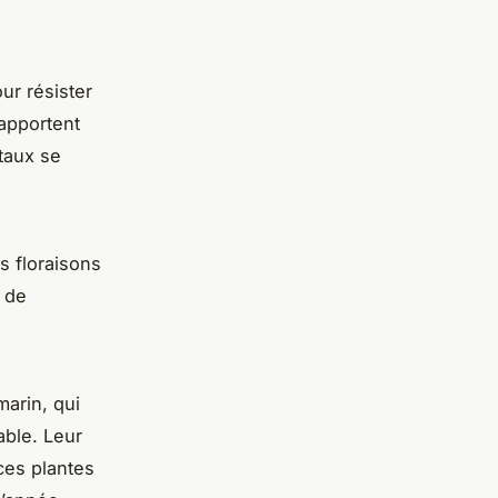
ur résister
apportent
taux se
s floraisons
t de
marin, qui
able. Leur
 ces plantes