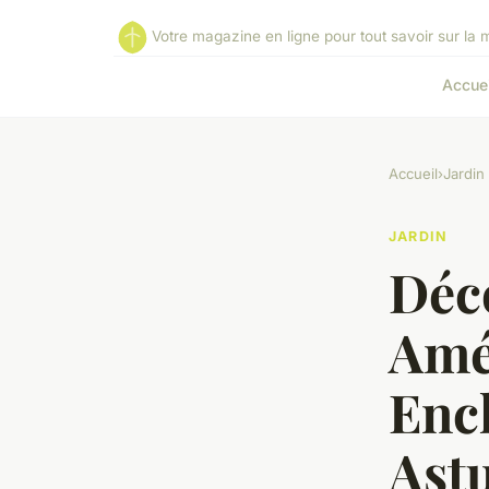
Votre magazine en ligne pour tout savoir sur la ma
Accuei
Accueil
›
Jardin
JARDIN
Déc
Amé
Ench
Ast