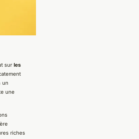
ut sur
les
icatement
n un
te une
ons
hère
ures riches