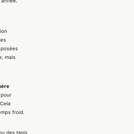
l’année.
tion
es
isposées
e, mais
hère
 pour
 Cela
emps froid.
ou des tapis