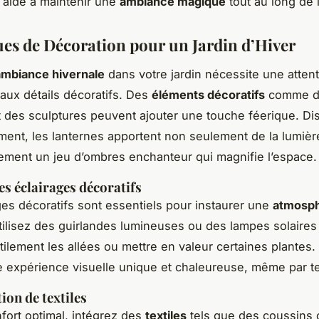
s aide à maintenir une
ambiance magique
tout au long de 
es de Décoration pour un Jardin d’Hiver
ambiance hivernale
dans votre jardin nécessite une atten
 aux détails décoratifs. Des
éléments décoratifs
comme d
t des sculptures peuvent ajouter une touche féerique. D
ment, les lanternes apportent non seulement de la lumièr
ement un jeu d’ombres enchanteur qui magnifie l’espace.
es éclairages décoratifs
ges décoratifs sont essentiels pour instaurer une
atmosp
tilisez des guirlandes lumineuses ou des lampes solaires
tilement les allées ou mettre en valeur certaines plantes.
 expérience visuelle unique et chaleureuse, même par t
ion de textiles
fort optimal, intégrez des
textiles
tels que des coussins 