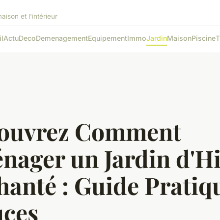
ison et l'intérieur
l
Actu
Deco
Demenagement
Equipement
Immo
Jardin
Maison
Piscine
T
ouvrez Comment
nager un Jardin d'Hi
anté : Guide Pratiqu
uces