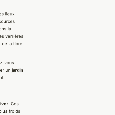
es lieux
 sources
ans la
es verrières
 de la flore
sez-vous
éer un
jardin
nt.
hiver
. Ces
lus froids