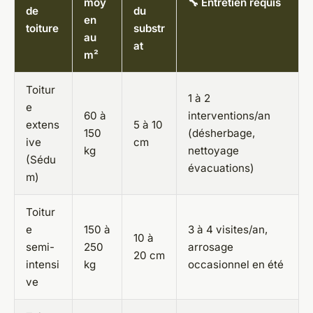
moy
🔧 Entretien requis
de
du
en
toiture
substr
au
at
m²
Toitur
1 à 2
e
60 à
interventions/an
extens
5 à 10
150
(désherbage,
ive
cm
kg
nettoyage
(Sédu
évacuations)
m)
Toitur
e
150 à
3 à 4 visites/an,
10 à
semi-
250
arrosage
20 cm
intensi
kg
occasionnel en été
ve