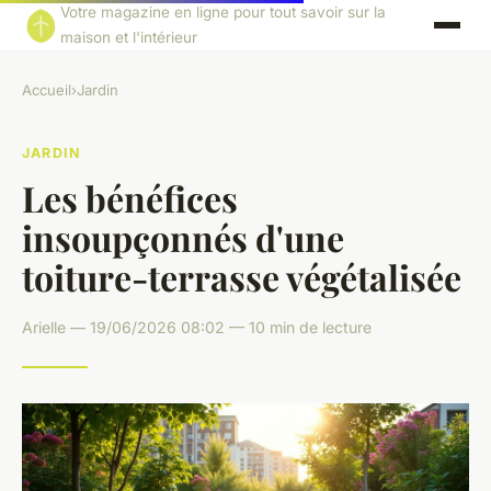
Votre magazine en ligne pour tout savoir sur la
maison et l'intérieur
Accueil
›
Jardin
JARDIN
Les bénéfices
insoupçonnés d'une
toiture-terrasse végétalisée
Arielle — 19/06/2026 08:02 — 10 min de lecture