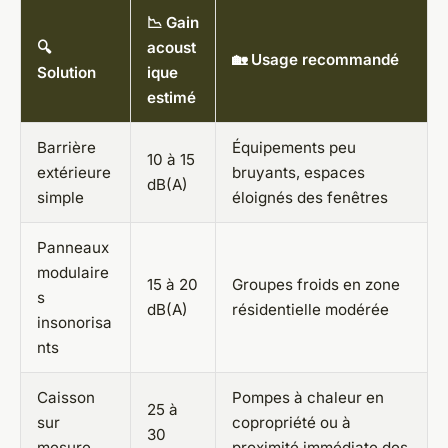
📉 Gain
🔍
acoust
🏡 Usage recommandé
Solution
ique
estimé
Barrière
Équipements peu
10 à 15
extérieure
bruyants, espaces
dB(A)
simple
éloignés des fenêtres
Panneaux
modulaire
15 à 20
Groupes froids en zone
s
dB(A)
résidentielle modérée
insonorisa
nts
Caisson
Pompes à chaleur en
25 à
sur
copropriété ou à
30
mesure
proximité immédiate des