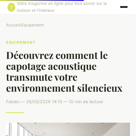
Votre magazine en ligne pour tout savoir sur la
maison et l'intérieur
Accueil
›
Equipement
EQUIPEMENT
Découvrez comment le
capotage acoustique
transmute votre
environnement silencieux
Fabien — 26/05/2026 14:13 — 10 min de lecture